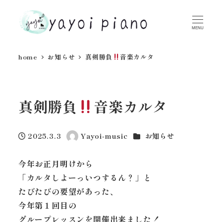
MENU
home
お知らせ
真剣勝負
音楽カルタ
真剣勝負
音楽カルタ
カテゴリー
2025.3.3
Yayoi-music
お知らせ
投稿日
著
者
今年お正月明けから
「カルタしよーっいつするん？」と
たびたびの要望があった、
今年第１回目の
グループレッスンを開催出来ました！