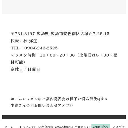
〒731-3167 広島県 広島市安佐南区大塚西7-28-15
代表：林 弥生
TEL：090-8243-2525
レッスン時間：10：00〜20：00（土曜日は8：00〜受
付可能）
定休日：日曜日
ホーム
レッスンのご案内
発表会の様子
お悩み解決Q＆A
生徒さんの声
お問い合わせ
アメブロ
Ⓒ 2024
安佐南区のピアノ教室・リトミック体験なら
ホーム
レッスンの
発表会の様
お悩み解決Q
生徒さんの
お問い合わ
アメブロ