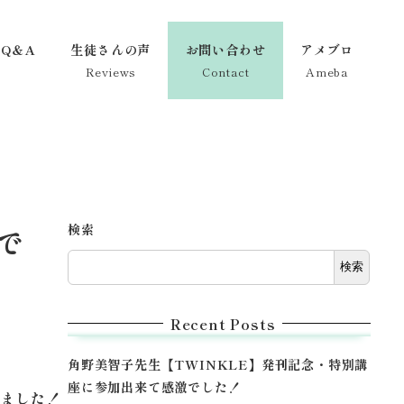
Q＆A
生徒さんの声
お問い合わせ
アメブロ
Reviews
Contact
Ameba
検索
で
検索
Recent Posts
角野美智子先生【TWINKLE】発刊記念・特別講
座に参加出来て感激でした！
いました！