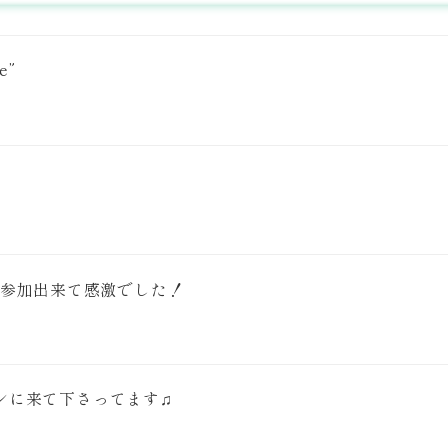
e”
に参加出来て感激でした！
ンに来て下さってます♫